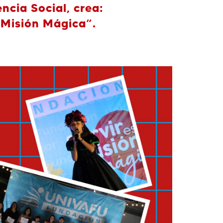
ncia Social, crea:
 Misión Mágica”
.