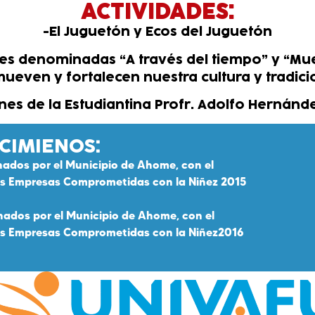
ACTIVIDADES:
-El Juguetón y Ecos del Juguetón
es denominadas “A través del tiempo” y “Mues
ueven y fortalecen nuestra cultura y tradici
nes de la Estudiantina Profr. Adolfo Hernánde
CIMIENOS:
nados por el Municipio de Ahome, con el
as Empresas Comprometidas con la Niñez 2015
nados por el Municipio de Ahome, con el
as Empresas Comprometidas con la Niñez2016