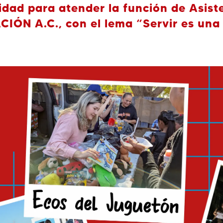
ad para atender la función de Asiste
IÓN A.C., con el lema
“Servir es una