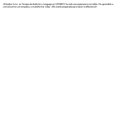
«Estudiar la Lic. en Terapia de Audición y Lenguaje en UNIVAFU ha sido una experiencia increíble. He aprendido a
comunicarme con empatía y a transformar vidas. ¡Me siento preparada para hacer la diferencia!»