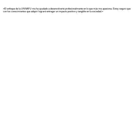
«El enfoque de la UNIVAFU me ha ayudado a desenvolverte profesionalmente en lo que más me apasiona. Estoy seguro que
con los conocimientos que adquirí lograré entregar un impacto positivo y tangible en la sociedad.»